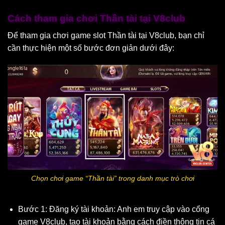
Cách tham gia chơi Thần tài tại V8club
Để tham gia chơi game slot Thần tài tại V8club, bạn chỉ
cần thực hiện một số bước đơn giản dưới đây:
Chọn chơi game “Thần tài” trong danh mục trò chơi
Bước 1: Đăng ký tài khoản: Anh em truy cập vào cổng
game V8club, tạo tài khoản bằng cách điền thông tin cá