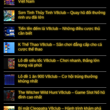
Việt Nam
Sơn Tinh Thủy Tinh V8club – Quay hũ đổi thưởng
rinh ưu đãi lớn
Tiến lên đếm lá V8club – Những điều cược thủ
cần biết
K Thể Thao V8club – Sân chơi đẳng cấp cho cá
cược thể thao
Lô đề siêu tốc V8club – Chơi nhanh, thắng lớn
trong vài phút
Lô đề 1 ăn 900 V8club – Cơ hội trúng thưởng
khủng nhất
The Witcher Wild Hunt V8club – Game Slot Nổ hũ
đỉnh cao nhất
Bí mật Cleopatra V8club – Hành trình khám phá